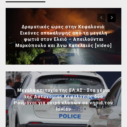
Δραματικές ώρες στην Κεφαλονιά:
Εικόνες αποκάλυψης από τη μεγάλη
φωτιά στον Ελειό – Απειλούνται
Μαρκόπουλο και Άνω Κατελειός [video]
Μεγάλη επιτυχία της ΕΛ.ΑΣ.: Στα χέρια
της Αστυνομίας Κεφαλονιάς δύο
Ρουμάνοι για σειρά κλοπών σε νησιά του
Ιονίου