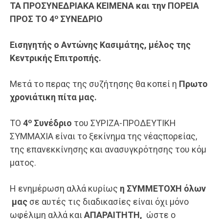
ΤΑ ΠΡΟΣΥΝΕΔΡΙΑΚΑ
ΚΕΙΜΕΝ
Α και την ΠΟΡΕΙΑ
ο
ΠΡΟΣ ΤΟ 4
ΣΥΝΕΔΡΙΟ
Εισηγητής ο
Αντώνης Κασιμάτης
, μέλος της
Κεντρικής Επιτροπής
.
Μετά το περας της συζήτησης θα κοπεί η
Πρωτο
χρονιά
τικη
πίτα
μας
.
ο
ΤΟ
4
Συνέδριο
του ΣΥΡΙΖΑ-ΠΡΟΔΕΥΤΙΚΗ
ΣΥΜΜΑΧΙΑ είναι το ξεκίνημα της νέαςπορείας,
της επανεκκίνησης και ανασυγκρότησης του κόμ
ματος.
Η ενημέρωση αλλά κυρίως
η ΣΥΜΜΕΤΟΧΗ όλων
μας
σε αυτές τις διαδικασίες είναι όχι μόνο
ωφέλιμη αλλά και
ΑΠΑΡΑΙΤΗΤΗ,
ώστε ο