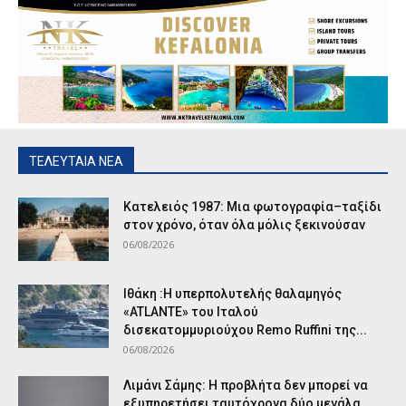
ΤΕΛΕΥΤΑΙΑ ΝΕΑ
Κατελειός 1987: Μια φωτογραφία–ταξίδι
στον χρόνο, όταν όλα μόλις ξεκινούσαν
06/08/2026
Ιθάκη :Η υπερπολυτελής θαλαμηγός
«ATLANTE» του Ιταλού
δισεκατομμυριούχου Remo Ruffini της...
06/08/2026
Λιμάνι Σάμης: Η προβλήτα δεν μπορεί να
εξυπηρετήσει ταυτόχρονα δύο μεγάλα...