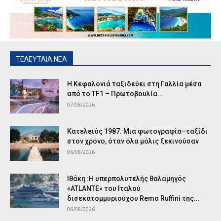
ΤΕΛΕΥΤΑΙΑ ΝΕΑ
Η Κεφαλονιά ταξιδεύει στη Γαλλία μέσα
από το TF1 – Πρωτοβουλία...
07/08/2026
Κατελειός 1987: Μια φωτογραφία–ταξίδι
στον χρόνο, όταν όλα μόλις ξεκινούσαν
06/08/2026
Ιθάκη :Η υπερπολυτελής θαλαμηγός
«ATLANTE» του Ιταλού
δισεκατομμυριούχου Remo Ruffini της...
06/08/2026