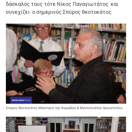
δάσκαλός τους τότε Νίκος Παναγιωτάτος και
συνεχίζει ο σημερινός Σπύρος θεοτοκάτος.
Σπύρος Θεοτοκάτος Μαέστρος της Χορωδίας & Μαντολινάτας Αργοστολίου.