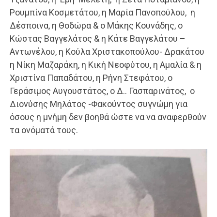
Ρουμπίνα Κοσμετάτου, η Μαρία Πανοπούλου, η
Δέσποινα, η Θοδώρα & ο Μάκης Κουνάδης, ο
Κώστας Βαγγελάτος & η Κάτε Βαγγελάτου –
Αντωνέλου, η Κούλα Χριστακοπούλου- Δρακάτου
η Νίκη Μαζαράκη, η Κική Νεοφύτου, η Αμαλία & η
Χριστίνα Παπαδάτου, η Ρήνη Στεφάτου, ο
Γεράσιμος Αυγουστάτος, ο Δ.. Γασπαρινάτος, ο
Διονύσης Μηλάτος -Φακούντος συγνώμη για
όσους η μνήμη δεν βοηθά ώστε να να αναφερθούν
τα ονόματά τους.