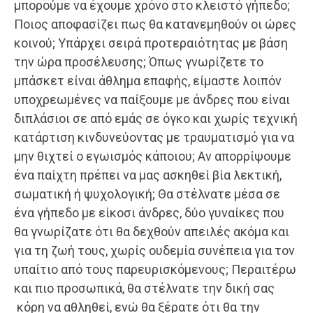
μπορούμε να έχουμε χρόνο στο κλειστό γήπεδο;
Ποιος αποφασίζει πως θα κατανεμηθούν οι ώρες
κοινού; Υπάρχει σειρά προτεραιότητας με βάση
την ώρα προσέλευσης; Όπως γνωρίζετε το
μπάσκετ είναι άθλημα επαφής, είμαστε λοιπόν
υποχρεωμένες να παίξουμε με άνδρες που είναι
διπλάσιοι σε από εμάς σε όγκο και χωρίς τεχνική
κατάρτιση κινδυνεύοντας με τραυματισμό για να
μην θιχτεί ο εγωισμός κάποιου; Αν απορρίψουμε
ένα παίχτη πρέπει να μας ασκηθεί βία λεκτική,
σωματική ή ψυχολογική; Θα στέλνατε μέσα σε
ένα γήπεδο με είκοσι άνδρες, δύο γυναίκες που
θα γνωρίζατε ότι θα δεχθούν απειλές ακόμα και
για τη ζωή τους, χωρίς ουδεμία συνέπεια για τον
υπαίτιο από τους παρευρισκόμενους; Περαιτέρω
και πιο προσωπικά, θα στέλνατε την δική σας
κόρη να αθληθεί, ενώ θα ξέρατε ότι θα την