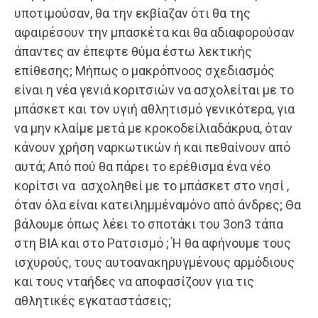
υποτιμούσαν, θα την εκβίαζαν ότι θα της
αφαιρέσουν την μπασκέτα και θα αδιαφορούσαν
άπαντες αν έπεφτε θύμα έστω λεκτικής
επίθεσης; Μήπως ο μακρόπνοος σχεδιασμός
είναι η νέα γενιά κοριτσιών να ασχολείται με το
μπάσκετ και τον υγιή αθλητισμό γενικότερα, για
να μην κλαίμε μετά με κροκοδείλιαδάκρυα, όταν
κάνουν χρήση ναρκωτικών ή και πεθαίνουν από
αυτά; Από πού θα πάρει το ερέθισμα ένα νέο
κορίτσι να ασχοληθεί με το μπάσκετ στο νησί ,
όταν όλα είναι κατειλημμέναμόνο από άνδρες; Θα
βάλουμε όπως λέει το σποτάκι του 3on3 τάπα
στη ΒΙΑ και στο Ρατσισμό ; Ή θα αφήνουμε τους
ισχυρούς, τους αυτοανακηρυγμένους αρμόδιους
και τους νταήδες να αποφασίζουν για τις
αθλητικές εγκαταστάσεις;